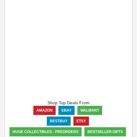
Shop Top Deals From
AMAZON
EBAY
WALMART
BESTBUY
ETSY
HUGE COLLECTIBLES - PREORDERS
BESTSELLER GIFTS