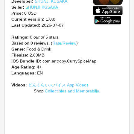
Developer:
SHUNJI KUSAKA
Seller:
SHUNJI KUSAKA
Price:
0 USD
Current version:
1.0.0
Last Updated:
2026-07-07
Ratings:
0
out of
5 stars.
Based on
0
reviews. (
Rate/Review
)
Genre:
Food & Drink
Filesize:
2.89MB
IOS Bundle ID:
com.entropy.CurrySpiceMap
Age Rating:
4+
Languages:
EN
Videos:
どんくらいスパイス App Videos
Shop
Collectibles and Memorabilia
.