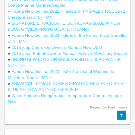
Space Marine Marines Sealed
»
Papua New Guinea 2022 - Insects of PNG ALL 3 ISSUES (2
Sheets & set of 5) - MNH
»
SIGNATURE L. KAČIUŠYTĖ, SC TAURAS ŠIAULIAI NEW
BOOK GYVIEJI PROTOKOLAI LITHUANIA
»
Papua New Guinea 2024 - Birds of the Forest Floor Sheetlet
of 4 - MNH
»
2015 jeep Cherokee Owners Manual New OEM
»
2015 Jeep Patriot Owners Manual New OEM Factory Sealed
»
BRAND NEW BOYS OR UNISEX PAINTED JEAN PANTS!!
SIZE 6-8
»
Papua New Guinea 2023 - K20 Traditional Warshields
Miniature Sheet - MNH
»
ASIAN VOLLEYBALL CONFEDERATION NEW POLO SHIRT
BLUE YELLOW POLYESTER SIZE M
»
White Rodgers Refrigeration Temperature Control Vintage
New
Powered by Feed Informer