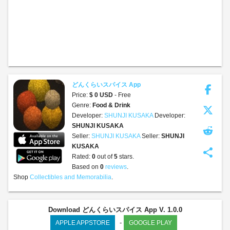
どんくらいスパイス App
Price:
$ 0 USD
- Free
Genre:
Food & Drink
Developer:
SHUNJI KUSAKA
Developer:
SHUNJI KUSAKA
Seller:
SHUNJI KUSAKA
Seller:
SHUNJI
KUSAKA
share
Rated:
0
out of
5
stars.
Based on
0
reviews
.
Shop
Collectibles and Memorabilia
.
Download どんくらいスパイス App V. 1.0.0
-
APPLE APPSTORE
GOOGLE PLAY