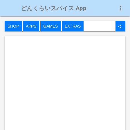
どんくらいスパイス App
more_vert
SHOP
APPS
GAMES
EXTRAS
share