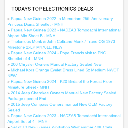
TODAYS TOP ELECTRONICS DEALS
»
Papua New Guinea 2022 In Memoriam 25th Anniversary
Princess Diana Sheetlet - MNH
»
Papua New Guinea 2023 - NADZAB Tomodachi International
Airport Min Sheet B - MNH
»
Thelonious Monk & John Coltrane Monk / Trane OG 1973
Milestone 2xLP M47011. NEW
»
Papua New Guinea 2024 - Pope Francis visit to PNG
Sheetlet of 4 - MNH
»
200 Chrysler Owners Manual Factory Sealed New
»
Michael Kors Orange Eyelet Dress Lined Sz Medium NWOT
NEW
»
Papua New Guinea 2024 - K20 Birds of the Forest Floor
Miniature Sheet - MNH
»
2014 Jeep Cherokee Owners Manual New Factory Sealed
Package opened End
»
2015 Jeep Compass Owners manual New OEM Factory
Sealed
»
Papua New Guinea 2023 - NADZAB Tomodachi International
Airport Set of 4 - MNH
»
Set of 13 New Games Workshop Warhammer 40K Chibi