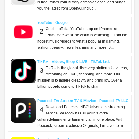
TOP FREE APPS
TikTok Pro - Events - TikTok Ltd.
TikTok Pro - Events is a global discovery platform
1
for videos where you can discover cool, funny,
and educational short videos, as well as share
important moments with your friends. Enga...
ChatGPT - OpenAI OpCo, LLC
Introducing ChatGPT for iOS: OpenAI’s latest
2
advancements at your fingertips. This official app
is free, syncs your history across devices, and brings
you the latest from OpenAI, includi...
ParentSquare - ParentSquare
What is ParentSquare? ParentSquare helps
3
schools and families stay connected and
informed—all in one easy place. Whether it’s a quick
message from a teacher, an important alert from the ...