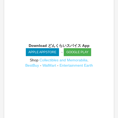
Download どんくらいスパイス App
-
APPLE APPSTORE
GOOGLE PLAY
Shop
Collectibles and Memorabilia
.
BestBuy
-
WalMart
-
Entertainment Earth