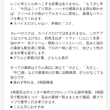
レシピ本とにらめっこする必要はありません。「もう少し辛
く」「今日はこってり気分」——その感覚のまま指を動かせ
ば、フィールドの色がリアルタイムに変化し、最適なバラン
スを教えてくれます。
■ スパイスだけじゃない、本物の「コク」
カレーのコクは、スパイスだけでは生まれません。このアプ
リはコクを上げると、飴色玉ねぎ・トマト・にんにく生姜・
油やギー・生クリーム・顆粒コンソメといった、旨みと油分
の素材も配合表に登場。プロの一杯に近づく、信ぴょう性の
ある分量を提示します。
■ グラムと家庭の計量、どちらも表示
すべての素材はグラム表記に加えて「小さじ」「大さじ」
「中◯個」などの家庭向け計量に自動換算。計りがなくても
安心です。
■ 迷わず作れる、2画面構成
1画面目はポインター操作だけのシンプルな操作画面。2画面
目で配合表とコク・旨みの素材一覧をまとめて確認。横スワ
イプで素早く行き来できます。
■ こんな方におすすめ