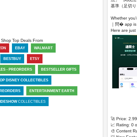
基準（足切り
Whether you'
｜問� app is d
Here are just 
Shop Top Deals From
ZON
EBAY
WALMART
BESTBUY
ETSY
LES - PREORDERS
BESTSELLER GIFTS
OP DISNEY COLLECTIBLES
 PREORDERS
ENTERTAINMENT EARTH
IDESHOW
COLLECTIBLES
🚀 Price: 2.9
📈 Rating: 0 o
🎨 Content Ra