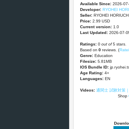
Available Since:
2026-07
Developer:
RYOHEI HOR
Seller:
RYOHEI HORIUCH
Price:
2.99 USD
Current version:
1.0
Last Updated:
2026-07-0
Ratings:
0
out of
5 stars.
Based on
0
reviews. (
Rate
Genre:
Education
Filesize:
5.81MB
IOS Bundle ID:
jp.ryohei.
Age Rating:
4+
Languages:
EN
Videos:
通関士 試験対策｜問題
Shop
Downl