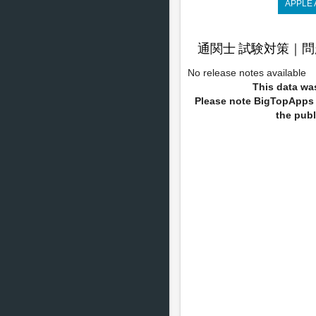
APPLE
通関士 試験対策｜問題集 
No release notes available
This data was
Please note BigTopApps i
the publ