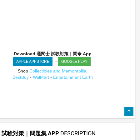
Download 通関士 試験対策｜問� App
-
APPLE APPSTORE
GOOGLE PLAY
Shop
Collectibles and Memorabilia
.
BestBuy
-
WalMart
-
Entertainment Earth
士 試験対策｜問題集 APP
DESCRIPTION