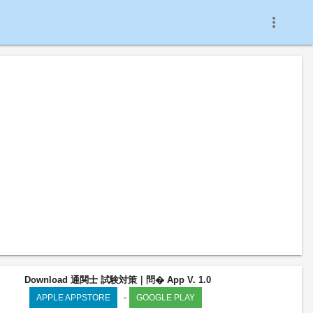
more_vert
Download 通関士 試験対策｜問� App V. 1.0
-
APPLE APPSTORE
GOOGLE PLAY