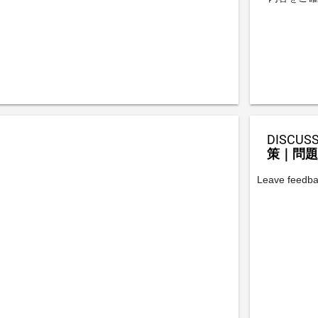
DISCUSS
策｜問題
Leave fee