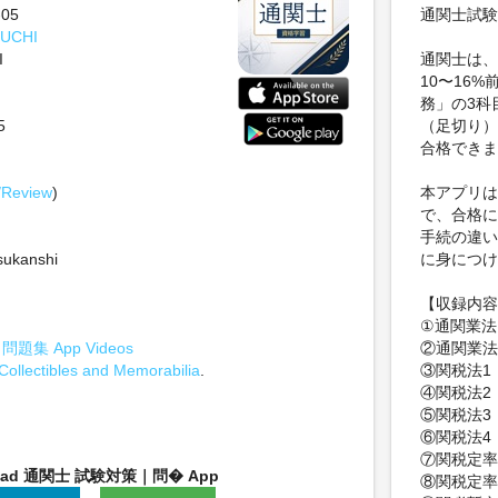
-05
通関士試験
IUCHI
I
通関士は、
10〜16
務」の3科
5
（足切り）
合格できま
/Review
)
本アプリは
で、合格に
手続の違い
tsukanshi
に身につけ
【収録内容
①通関業法
集 App Videos
②通関業法
Collectibles and Memorabilia
.
③関税法1
④関税法2
⑤関税法3
⑥関税法4
⑦関税定率
oad 通関士 試験対策｜問� App
⑧関税定率