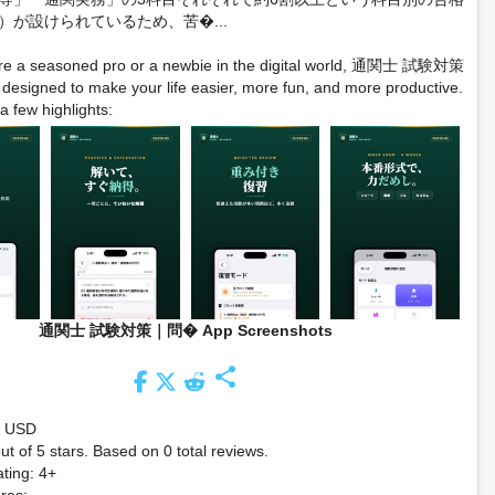
）が設けられているため、苦�...
re a seasoned pro or a newbie in the digital world, 通関士 試験対策
esigned to make your life easier, more fun, and more productive.
a few highlights:
通関士 試験対策｜問� App Screenshots
share
9 USD
ut of 5 stars. Based on 0 total reviews.
ting: 4+