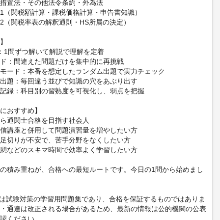
措置法・その他法令条約・外為法
1（関税額計算・課税価格計算・申告書知識）
2（関税率表の解釈通則・HS所属の決定）
】
：1問ずつ解いて解説で理解を定着
ド：間違えた問題だけを集中的に再挑戦
モード：本番を想定したランダム出題で実力チェック
出題：毎回違う並びで知識の穴をあぶり出す
記録：科目別の習熟度を可視化し、弱点を把握
におすすめ】
ら通関士合格を目指す社会人
信講座と併用して問題演習量を増やしたい方
足切りが不安で、苦手分野をなくしたい方
憩などのスキマ時間で効率よく学習したい方
の積み重ねが、合格への最短ルートです。今日の1問から始めまし
は試験対策の学習用問題集であり、合格を保証するものではありま
・通達は改正される場合があるため、最新の情報は公的機関の公表
認ください。