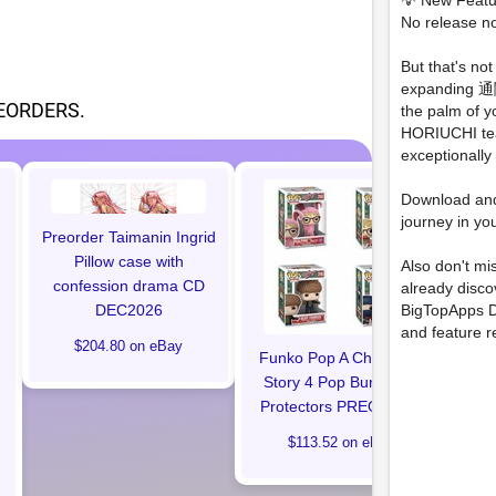
💡 New Featu
No release no
But that's n
expanding 通
EORDERS.
the palm of y
HORIUCHI tea
exceptionally
Download an
N
journey in yo
Exc
Preorder Taimanin Ingrid
Lt
Pillow case with
Also don't mi
confession drama CD
already di
DEC2026
BigTopApps D
and feature r
$204.80 on eBay
Funko Pop A Christmas
Story 4 Pop Bundle w/
Protectors PREORDER
$113.52 on eBay