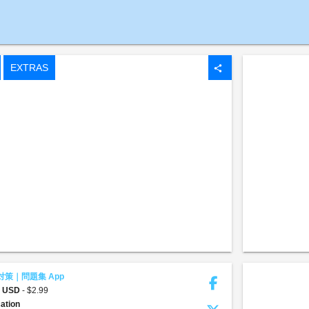
EXTRAS
share
対策｜問題集 App
9 USD
- $2.99
ation