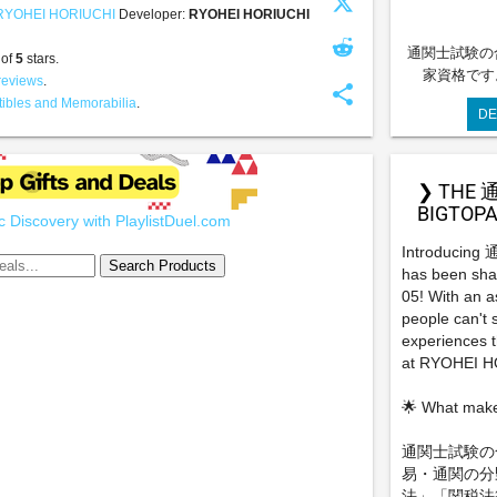
RYOHEI HORIUCHI
Developer:
RYOHEI HORIUCHI
通関士試験の
 of
5
stars.
家資格です
reviews
.
share
tibles and Memorabilia
.
DE
❯ THE 
BIGTOPA
 Discovery with PlaylistDuel.com
Introducin
has been sha
05! With an a
people can't 
experiences th
at RYOHEI H
🌟 What ma
通関士試験の
易・通関の分
法」「関税法