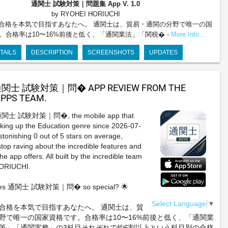
通関士 試験対策｜問題集 App
V. 1.0
by RYOHEI HORIUCHI
合格を本気で目指すあなたへ。 通関士は、貿易・通関の分野で唯一の国
。合格率は10〜16%前後と低く、「通関業法」「関税� -
More Info...
TAILS
DESCRIPTION
SCREENSHOTS
UPDATES
通関士 試験対策｜問� APP REVIEW FROM THE
PPS TEAM.
g 通関士 試験対策｜問�, the mobile app that
king up the Education genre since 2026-07-
stonishing 0 out of 5 stars on average,
stop raving about the incredible features and
e app offers. All built by the incredible team
ORIUCHI.
kes 通関士 試験対策｜問� so special? 🌟
Select Language
▼
合格を本気で目指すあなたへ。 通関士は、貿
野で唯一の国家資格です。合格率は10〜16%前後と低く、「通関業
等」「通関実務」の3科目それぞれで約6割以上という科目別の合格