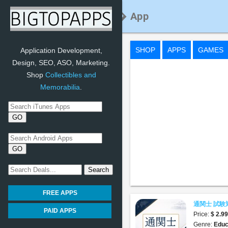
通関士 試験対策｜問� App
SHOP
APPS
GAMES
Application Development,
Design, SEO, ASO, Marketing.
Shop
Collectibles and
Memorabilia
.
FREE APPS
通関士 試験
PAID APPS
Price:
$ 2.9
Genre:
Educ