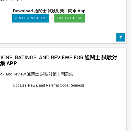
Download 通関士 試験対策｜問� App
-
APPLE APPSTORE
GOOGLE PLAY
IONS, RATINGS, AND REVIEWS FOR
通関士 試験対
集 APP
dback and review 通関士 試験対策｜問題集
Updates, News, and Referral Code Requests.