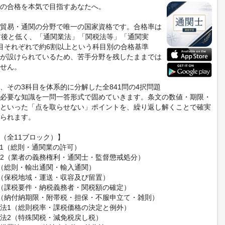
の合格を本気で目指すあなたへ。
貿易・通関の分野で唯一の国家資格です。合格率は
%前後と低く、「通関業法」「関税法等」「通関実
目それぞれで約6割以上という科目別の合格基準
が設けられているため、苦手分野を残したままでは
せん。
、その3科目を体系的に分解した全841問の4択問題
必要な知識を一問一答形式で固めていきます。条文の数値・期限・
といった「点を取らせない」ポイントを、繰り返し解くことで確実
られます。
（全11ブロック）】
1（総則・通関業の許可）
2（業者の義務権利・通関士・監督懲戒処分）
（総則・輸出通関・輸入通関）
（保税地域・運送・収容及び留置）
（課税要件・納税義務者・関税額の確定）
（納付納期限・附帯税・担保・不服申立て・雑則）
法1（総則税率・課税価格の決定と例外）
法2（特殊関税・減免税戻し税）