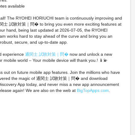
res:
tes available
ot all! The RYOHEI HORIUCHI team is continuously improving and
関士 試験対策｜問� to bring you even more exciting features at
our hand, being last updated at 2026-07-05, the RYOHEI
m works hard to stay ahead of the curve and bring you an
 robust, secure, and up-to-date app.
d experience
通関士 試験対策｜問�
now and unlock a new
ife Wars #1 Cook
Pokémon TCG: 30th
Pokémon R
ur mobile world – Your mobile device will thank you.! 📱💫
lusive Virgin Variant
Anniversary Celebrations
Sapphire Ho
d 100 Preorder 8/7☆
ETB Preorder
Preorder
ss out on future mobile app features. Join the millions who have
CONFIRMED 9/16/26
scovered the magic of 通関士 試験対策｜問� and download
$199.95 on eBay
$79.99 o
iscovery App today, and never miss a new app announcement
$174.99 on eBay
elease again! We are also on the web at
BigTopApps.com
.