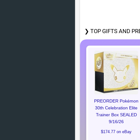
❯ TOP GIFTS AND PR
PREORDER Pokémon
30th Celebration Elite
Trainer Box SEALED
9/16/26
$174.77 on eBay