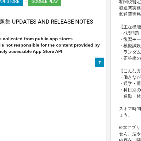
-
⑨関税暫定
 APPSTORE
GOOGLE PLAY
⑩通関実務
⑪通関実務
UPDATES AND RELEASE NOTES
【主な機能
・4択問題
 collected from public app stores.
・復習モー
s not responsible for the content provided by
・模擬試験
icly accessible App Store API.
・ランダム
・正答率の
【こんな方
・働きなが
・通学・通
・科目別の
・通勤・休
スキマ時間
ょう。
※本アプリ
せん。法令
内容をご確