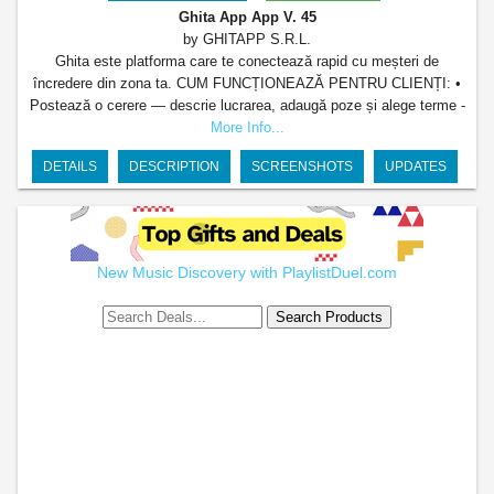
Ghita App App
V. 45
by GHITAPP S.R.L.
Ghita este platforma care te conectează rapid cu meșteri de
încredere din zona ta. CUM FUNCȚIONEAZĂ PENTRU CLIENȚI: •
Postează o cerere — descrie lucrarea, adaugă poze și alege terme -
More Info...
DETAILS
DESCRIPTION
SCREENSHOTS
UPDATES
New Music Discovery with PlaylistDuel.com