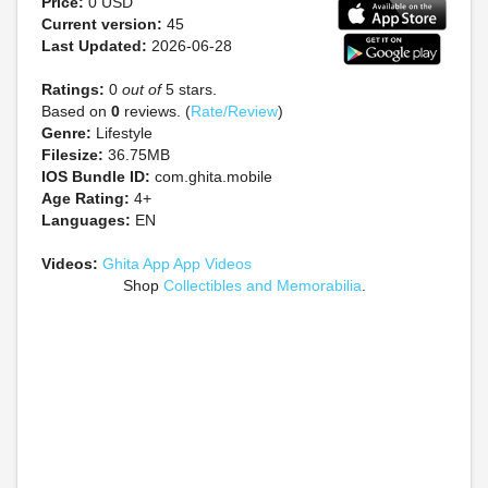
Price:
0 USD
Current version:
45
Last Updated:
2026-06-28
Ratings:
0
out of
5 stars.
Based on
0
reviews. (
Rate/Review
)
Genre:
Lifestyle
Filesize:
36.75MB
IOS Bundle ID:
com.ghita.mobile
Age Rating:
4+
Languages:
EN
Videos:
Ghita App App Videos
Shop
Collectibles and Memorabilia
.