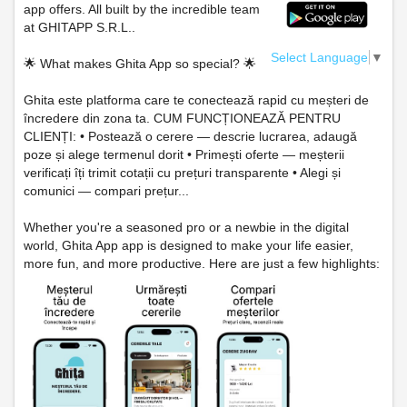
app offers. All built by the incredible team
at GHITAPP S.R.L..
Select Language
▼
🌟 What makes Ghita App so special? 🌟
Ghita este platforma care te conectează rapid cu meșteri de
încredere din zona ta. CUM FUNCȚIONEAZĂ PENTRU
CLIENȚI: • Postează o cerere — descrie lucrarea, adaugă
poze și alege termenul dorit • Primești oferte — meșterii
verificați îți trimit cotații cu prețuri transparente • Alegi și
comunici — compari prețur...
Whether you're a seasoned pro or a newbie in the digital
world, Ghita App app is designed to make your life easier,
more fun, and more productive. Here are just a few highlights: