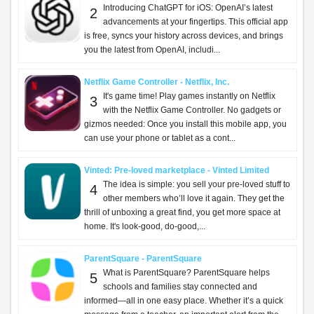
Introducing ChatGPT for iOS: OpenAI’s latest
2
advancements at your fingertips. This official app
is free, syncs your history across devices, and brings
you the latest from OpenAI, includi...
Netflix Game Controller - Netflix, Inc.
It's game time! Play games instantly on Netflix
3
with the Netflix Game Controller. No gadgets or
gizmos needed: Once you install this mobile app, you
can use your phone or tablet as a cont...
Vinted: Pre-loved marketplace - Vinted Limited
The idea is simple: you sell your pre-loved stuff to
4
other members who’ll love it again. They get the
thrill of unboxing a great find, you get more space at
home. It's look-good, do-good,...
ParentSquare - ParentSquare
What is ParentSquare? ParentSquare helps
5
schools and families stay connected and
informed—all in one easy place. Whether it’s a quick