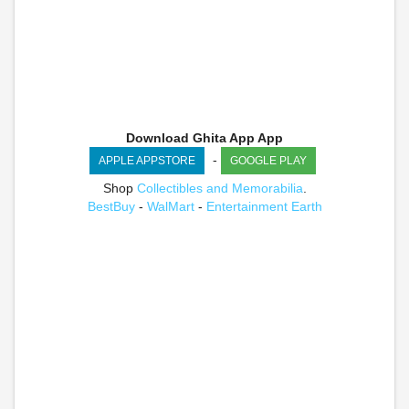
Download Ghita App App
-
APPLE APPSTORE
GOOGLE PLAY
Shop
Collectibles and Memorabilia
.
BestBuy
-
WalMart
-
Entertainment Earth