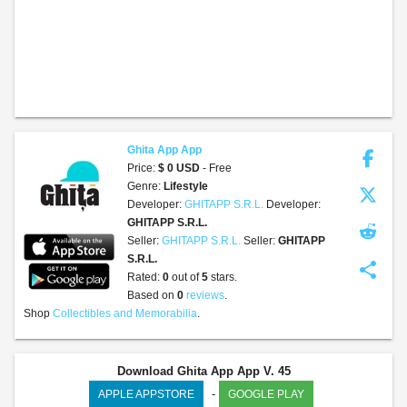
Ghita App App
Price:
$ 0 USD
- Free
Genre:
Lifestyle
Developer:
GHITAPP S.R.L.
Developer:
GHITAPP S.R.L.
Seller:
GHITAPP S.R.L.
Seller:
GHITAPP
S.R.L.
share
Rated:
0
out of
5
stars.
Based on
0
reviews
.
Shop
Collectibles and Memorabilia
.
Download Ghita App App V. 45
-
APPLE APPSTORE
GOOGLE PLAY