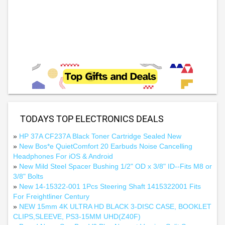
TODAYS TOP ELECTRONICS DEALS
»
HP 37A CF237A Black Toner Cartridge Sealed New
»
New Bos*e QuietComfort 20 Earbuds Noise Cancelling
Headphones For iOS & Android
»
New Mild Steel Spacer Bushing 1/2" OD x 3/8" ID--Fits M8 or
3/8" Bolts
»
New 14-15322-001 1Pcs Steering Shaft 1415322001 Fits
For Freightliner Century
»
NEW 15mm 4K ULTRA HD BLACK 3-DISC CASE, BOOKLET
CLIPS,SLEEVE, PS3-15MM UHD(Z40F)