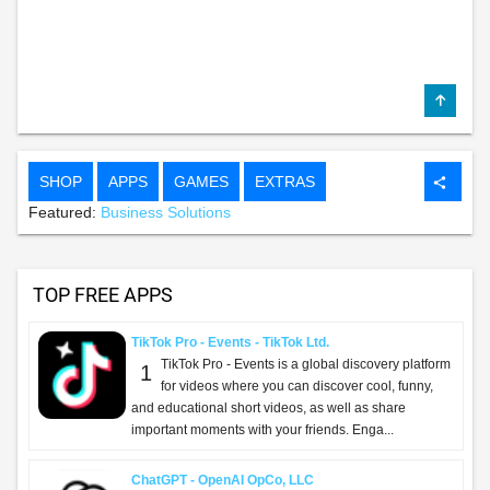
SHOP
APPS
GAMES
EXTRAS
share
Featured:
Business Solutions
TOP FREE APPS
TikTok Pro - Events - TikTok Ltd.
TikTok Pro - Events is a global discovery platform
1
for videos where you can discover cool, funny,
and educational short videos, as well as share
important moments with your friends. Enga...
ChatGPT - OpenAI OpCo, LLC