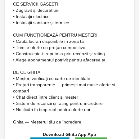
CE SERVICII GĂSEȘTI:
• Zugrăvit și decorațiuni
• Instalații electrice
• Instalații sanitare și termice
CUM FUNCȚIONEAZĂ PENTRU MEȘTERI:
• Caută lucrări disponibile în zona ta
• Trimite oferte cu prețuri competitive
• Construiește-ți reputația prin recenzii și rating
• Alege abonamentul potrivit pentru afacerea ta
DE CE GHITA:
• Meșteri verificați cu carte de identitate
• Prețuri transparente — primești mai multe oferte și
compari
• Chat direct între client și meșter
• Sistem de recenzii și rating pentru încredere
• Notificări în timp real pentru oferte noi
Ghita — Meșterul tău de încredere.
Download Ghita App App