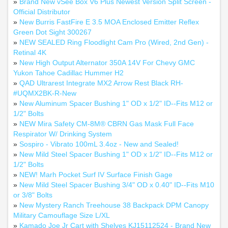
»
Brand New vSee Box V6 Plus Newest Version Split Screen -
Official Distributor
»
New Burris FastFire E 3.5 MOA Enclosed Emitter Reflex
Green Dot Sight 300267
»
NEW SEALED Ring Floodlight Cam Pro (Wired, 2nd Gen) -
Retinal 4K
»
New High Output Alternator 350A 14V For Chevy GMC
Yukon Tahoe Cadillac Hummer H2
»
QAD Ultrarest Integrate MX2 Arrow Rest Black RH-
#UQMX2BK-R-New
»
New Aluminum Spacer Bushing 1" OD x 1/2" ID--Fits M12 or
1/2" Bolts
»
NEW Mira Safety CM-8M® CBRN Gas Mask Full Face
Respirator W/ Drinking System
»
Sospiro - Vibrato 100mL 3.4oz - New and Sealed!
»
New Mild Steel Spacer Bushing 1" OD x 1/2" ID--Fits M12 or
1/2" Bolts
»
NEW! Marh Pocket Surf IV Surface Finish Gage
»
New Mild Steel Spacer Bushing 3/4" OD x 0.40" ID--Fits M10
or 3/8" Bolts
»
New Mystery Ranch Treehouse 38 Backpack DPM Canopy
Military Camouflage Size L/XL
»
Kamado Joe Jr Cart with Shelves KJ15112524 - Brand New