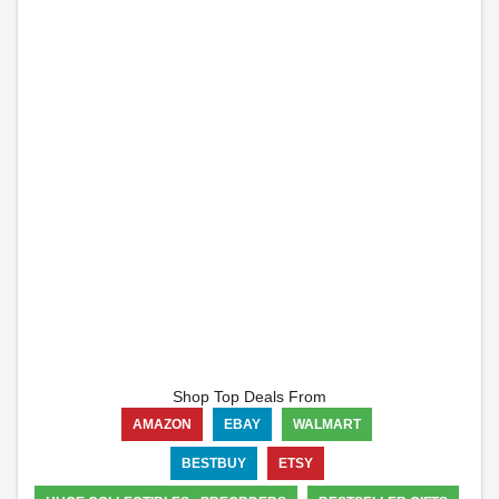
Shop Top Deals From
AMAZON
EBAY
WALMART
BESTBUY
ETSY