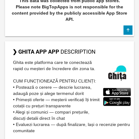
This data was collected from public app stores.
Please note BigTopApps is not responsible for the
content provided by the publicly accessible App Store
API.
❯ GHITA APP APP
DESCRIPTION
Ghita este platforma care te conectează
rapid cu meșteri de încredere din zona ta.
CUM FUNCȚIONEAZĂ PENTRU CLIENȚI:
• Postează o cerere — descrie lucrarea,
adaugă poze și alege termenul dorit
• Primești oferte — meșterii verificați îți trimit
cotații cu prețuri transparente
• Alegi și comunici — compari prețurile,
discuți detalii direct în chat
• Evaluezi lucrarea — după finalizare, lași o recenzie pentru
comunitate