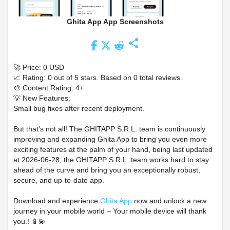
Ghita App App Screenshots
share
🚀 Price: 0 USD
📈 Rating: 0 out of 5 stars. Based on 0 total reviews.
🎨 Content Rating: 4+
💡 New Features:
Small bug fixes after recent deployment.
But that's not all! The GHITAPP S.R.L. team is continuously
improving and expanding Ghita App to bring you even more
exciting features at the palm of your hand, being last updated
at 2026-06-28, the GHITAPP S.R.L. team works hard to stay
ahead of the curve and bring you an exceptionally robust,
secure, and up-to-date app.
Download and experience
Ghita App
now and unlock a new
journey in your mobile world – Your mobile device will thank
you.! 📱💫